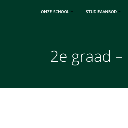
Ga
naar
ONZE SCHOOL
STUDIEAANBOD
de
inhoud
2e graad 