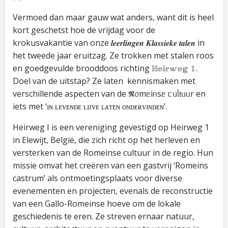
Vermoed dan maar gauw wat anders, want dit is heel
kort geschetst hoe de vrijdag voor de
krokusvakantie van onze 𝒍𝒆𝒆𝒓𝒍𝒊𝒏𝒈𝒆𝒏 𝑲𝒍𝒂𝒔𝒔𝒊𝒆𝒌𝒆 𝒕𝒂𝒍𝒆𝒏 in
het tweede jaar eruitzag. Ze trokken met stalen roos
en goedgevulde brooddoos richting ℍ𝕖𝕚𝕣𝕨𝕖𝕘 𝟙.
Doel van de uitstap? Ze laten kennismaken met
verschillende aspecten van de 𝕽᥆mᥱіᥒsᥱ ᥴᥙᥣ𝗍ᥙᥙr en
iets met ‘ɪɴ ʟᴇᴠᴇɴᴅᴇ ʟɪᴊᴠᴇ ʟᴀᴛᴇɴ ᴏɴᴅᴇʀᴠɪɴᴅᴇɴ’.
Heirweg I is een vereniging gevestigd op Heirweg 1
in Elewijt, België, die zich richt op het herleven en
versterken van de Romeinse cultuur in de regio. Hun
missie omvat het creëren van een gastvrij ‘Romeins
castrum’ als ontmoetingsplaats voor diverse
evenementen en projecten, evenals de reconstructie
van een Gallo-Romeinse hoeve om de lokale
geschiedenis te eren. Ze streven ernaar natuur,