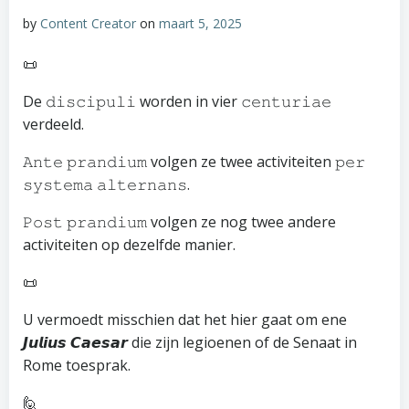
by
Content Creator
on
maart 5, 2025
📜
De 𝚍𝚒𝚜𝚌𝚒𝚙𝚞𝚕𝚒 worden in vier 𝚌𝚎𝚗𝚝𝚞𝚛𝚒𝚊𝚎
verdeeld.
𝙰𝚗𝚝𝚎 𝚙𝚛𝚊𝚗𝚍𝚒𝚞𝚖 volgen ze twee activiteiten 𝚙𝚎𝚛
𝚜𝚢𝚜𝚝𝚎𝚖𝚊 𝚊𝚕𝚝𝚎𝚛𝚗𝚊𝚗𝚜.
𝙿𝚘𝚜𝚝 𝚙𝚛𝚊𝚗𝚍𝚒𝚞𝚖 volgen ze nog twee andere
activiteiten op dezelfde manier.
📜
U vermoedt misschien dat het hier gaat om ene
𝙅𝙪𝙡𝙞𝙪𝙨 𝘾𝙖𝙚𝙨𝙖𝙧 die zijn legioenen of de Senaat in
Rome toesprak.
🙋