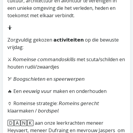
cultuur, architectuur en avontuur te verenigen in
een unieke omgeving die het verleden, heden en
toekomst met elkaar verbindt.
🤷
Zorgvuldig gekozen 𝗮𝗰𝘁𝗶𝘃𝗶𝘁𝗲𝗶𝘁𝗲𝗻 op die bewuste
vrijdag:
⚔️ 𝘙𝘰𝘮𝘦𝘪𝘯𝘴𝘦 𝘤𝘰𝘮𝘮𝘢𝘯𝘥𝘰𝘴𝘬𝘪𝘭𝘭𝘴 met scuta/schilden en
houten rudii/zwaardjes
🏹 𝘉𝘰𝘰𝘨𝘴𝘤𝘩𝘪𝘦𝘵𝘦𝘯 en 𝘴𝘱𝘦𝘦𝘳𝘸𝘦𝘳𝘱𝘦𝘯
🔥 Een 𝘦𝘦𝘶𝘸𝘪𝘨 𝘷𝘶𝘶𝘳 maken en onderhouden
🏺 Romeinse strategie: 𝘙𝘰𝘮𝘦𝘪𝘯𝘴 𝘨𝘦𝘳𝘦𝘤𝘩𝘵
klaarmaken / 𝘣𝘰𝘳𝘥𝘴𝘱𝘦𝘭
🄳🄰🄽🄺 aan onze leerkrachten meneer
Heyvaert, meneer Dufraing en mevrouw Jaspers om