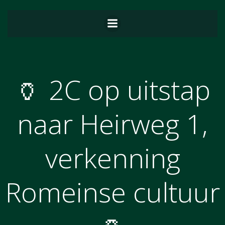
Ga
naar
de
inhoud
🏺 2C op uitstap
naar Heirweg 1,
verkenning
Romeinse cultuur