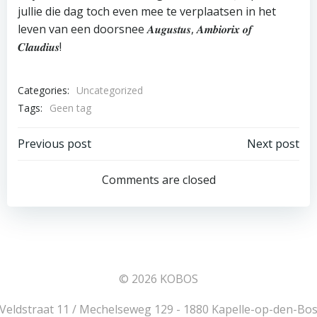
jullie die dag toch even mee te verplaatsen in het
leven van een doorsnee 𝑨𝒖𝒈𝒖𝒔𝒕𝒖𝒔, 𝑨𝒎𝒃𝒊𝒐𝒓𝒊𝒙 𝒐𝒇
𝑪𝒍𝒂𝒖𝒅𝒊𝒖𝒔!
Categories:
Uncategorized
Tags:
Geen tag
Bericht
Bericht
Previous post
Next post
navigatie
navigatie
Comments are closed
© 2026 KOBOS
Veldstraat 11 / Mechelseweg 129 - 1880 Kapelle-op-den-Bo